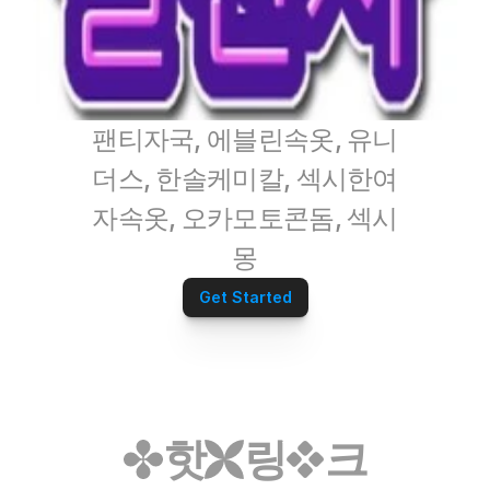
팬티자국, 에블린속옷, 유니
더스, 한솔케미칼, 섹시한여
자속옷, 오카모토콘돔, 섹시
몽
Get Started
핫
링
크