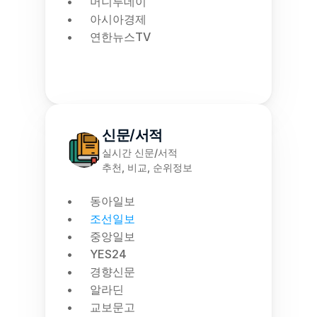
머니투데이
아시아경제
연한뉴스TV
신문/서적
실시간 신문/서적
추천, 비교, 순위정보
동아일보
조선일보
중앙일보
YES24
경향신문
알라딘
교보문고