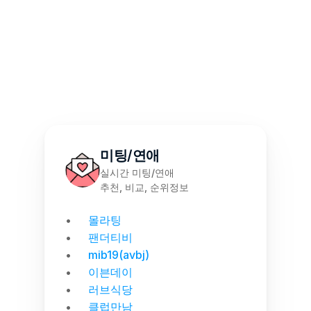
몰천사 몰러브 성인용품 - 월간 랭킹 집계
미팅/연애
실시간 미팅/연애
추천, 비교, 순위정보
몰라팅
팬더티비
mib19(avbj)
이븐데이
러브식당
클럽만남