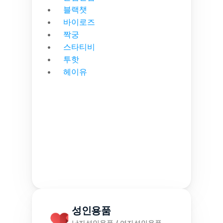
블랙챗
바이로즈
짝궁
스타티비
투핫
헤이유
성인용품
남자성인용품 / 여자성인용품