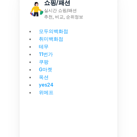
쇼핑/패션
실시간 쇼핑/패션
추천, 비교, 순위정보
모두의백화점
취미백화점
테무
11번가
쿠팡
G마켓
옥션
yes24
위메프